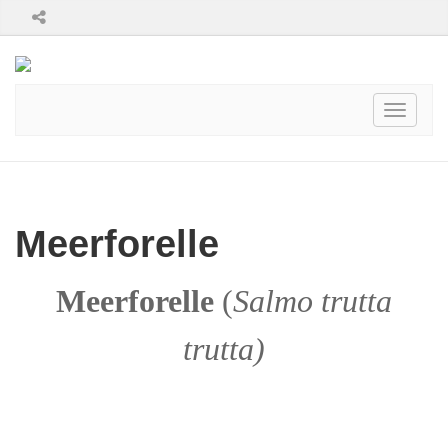
Toggle
navigati
Meerforelle
Meerforelle
(
Salmo trutta
trutta)