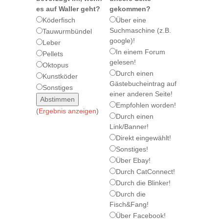
es auf Waller geht?
gekommen?
Köderfisch
Über eine
Suchmaschine (z.B.
Tauwurmbündel
google)!
Leber
In einem Forum
Pellets
gelesen!
Oktopus
Durch einen
Kunstköder
Gästebucheintrag auf
Sonstiges
einer anderen Seite!
Empfohlen worden!
(
Ergebnis anzeigen
)
Durch einen
Link/Banner!
Direkt eingewählt!
Sonstiges!
Über Ebay!
Durch CatConnect!
Durch die Blinker!
Durch die
Fisch&Fang!
Über Facebook!