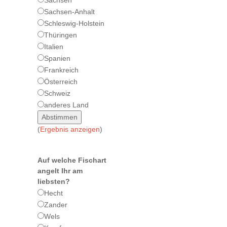
Sachsen
Sachsen-Anhalt
Schleswig-Holstein
Thüringen
Italien
Spanien
Frankreich
Österreich
Schweiz
anderes Land
(
Ergebnis anzeigen
)
Auf welche Fischart
angelt Ihr am
liebsten?
Hecht
Zander
Wels