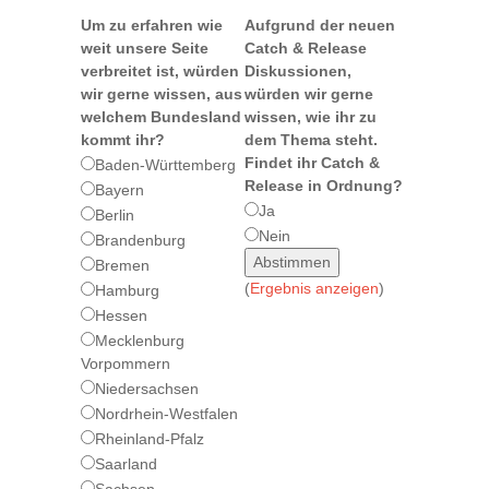
Um zu erfahren wie
Aufgrund der neuen
weit unsere Seite
Catch & Release
verbreitet ist, würden
Diskussionen,
wir gerne wissen, aus
würden wir gerne
welchem Bundesland
wissen, wie ihr zu
kommt ihr?
dem Thema steht.
Findet ihr Catch &
Baden-Württemberg
Release in Ordnung?
Bayern
Ja
Berlin
Nein
Brandenburg
Bremen
(
Ergebnis anzeigen
)
Hamburg
Hessen
Mecklenburg
Vorpommern
Niedersachsen
Nordrhein-Westfalen
Rheinland-Pfalz
Saarland